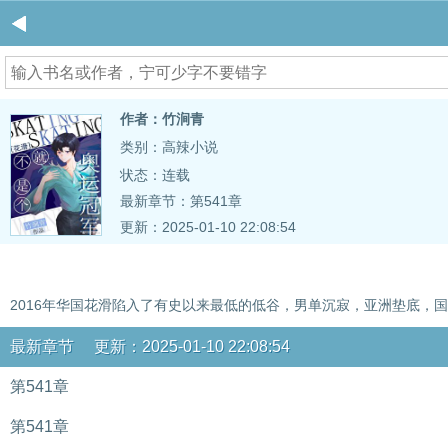
作者：竹涧青
类别：高辣小说
状态：连载
最新章节：
第541章
更新：2025-01-10 22:08:54
2016年华国花滑陷入了有史以来最低的低谷，男单沉寂，亚洲垫底，
最新章节 更新：2025-01-10 22:08:54
第541章
第541章