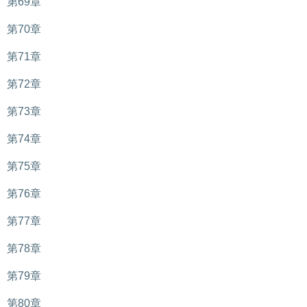
第69章
第70章
第71章
第72章
第73章
第74章
第75章
第76章
第77章
第78章
第79章
第80章