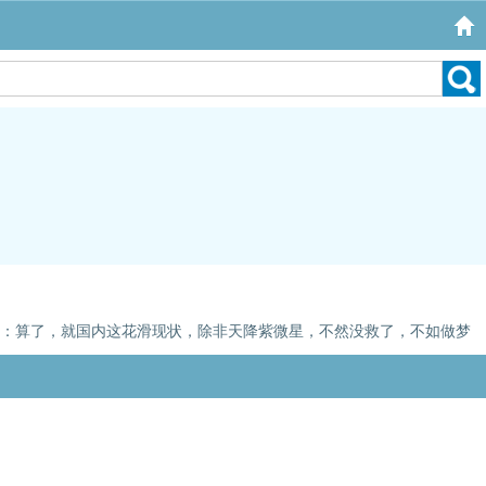
麻木：算了，就国内这花滑现状，除非天降紫微星，不然没救了，不如做梦