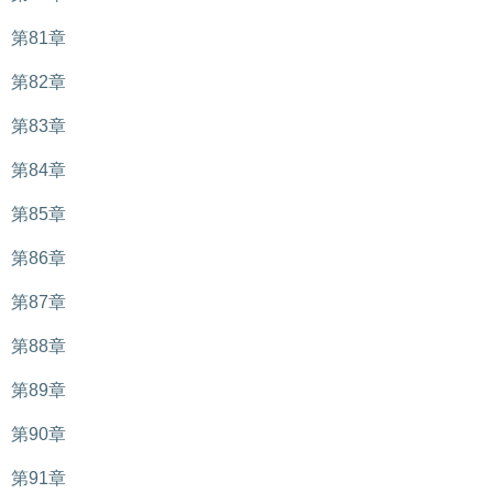
第81章
第82章
第83章
第84章
第85章
第86章
第87章
第88章
第89章
第90章
第91章