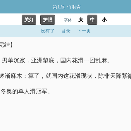
第1章 竹涧青
关灯
护眼
大
中
小
字体：
没有了
目录
下一页
完结】
谷，男单沉寂，亚洲垫底，国内花滑一团乱麻。
到逐渐麻木：算了，就国内这花滑现状，除非天降紫微
到冬奥的单人滑冠军。