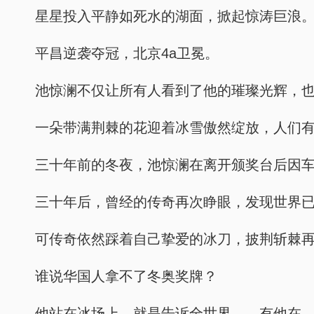
星星投入平静如死水的湖面，掀起惊涛巨浪
平昌逆袭夺冠，北京4a卫冕。
池惊澜不仅让所有人看到了他的璀璨光辉，
一朵带满荆棘的花迎着冰雪傲然绽放，人们
三十年前的冬夜，池惊澜在离开颁奖台后因
三十年后，曾经的传奇再次睁眼，发现世界
可传奇依然踩着自己挚爱的冰刀，披荆斩棘
谁说华国人拿不了冬奥奖牌？
他站在冰场上，就是告诉全世界——有他在