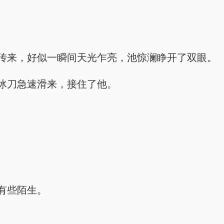
传来，好似一瞬间天光乍亮，池惊澜睁开了双眼。
冰刀急速滑来，接住了他。
有些陌生。