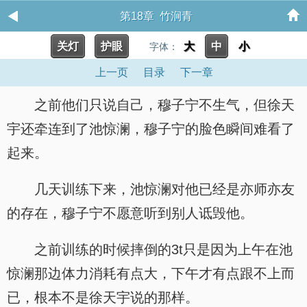
第18章 竹涧青
关灯
护眼
大
中
小
字体：
上一页
目录
下一章
之前他们只说自己，穆子宁不生气，但徐天
宇还牵连到了池惊澜，穆子宁的脸色瞬间难看了
起来。
几天训练下来，池惊澜对他已经是亦师亦友
的存在，穆子宁不愿意听到别人诋毁他。
之前训练的时候摔倒的3t只是因为上午在池
惊澜那边体力消耗有点大，下午才有点跟不上而
已，根本不是徐天宇说的那样。