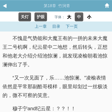
第18章 竹涧青
关灯
护眼
大
中
小
字体：
上一章
目录
下一页
不愧是气势能和大魔王有的一拼的未来大魔
王二号机啊，纪云星中二地想，然后转头，正想
和他老大介绍介绍池惊澜，就发现凌榆朝着池惊
澜伸出了手。
“又一次见面了，乐……池惊澜。”凌榆表情
依然是平常那副酷哥模样，眼里却划过一丝极淡
的，微不可察的笑意。
穆子宁and纪云星：？？！！