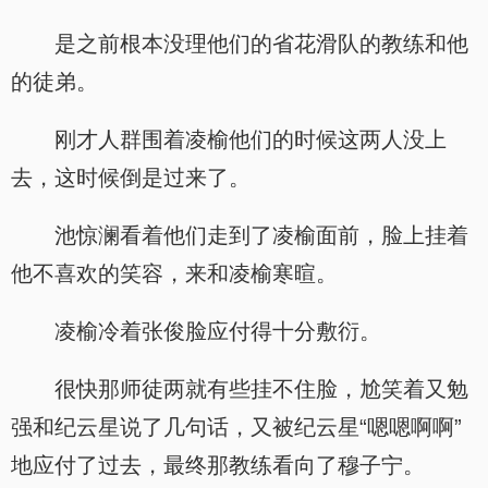
是之前根本没理他们的省花滑队的教练和他
的徒弟。
刚才人群围着凌榆他们的时候这两人没上
去，这时候倒是过来了。
池惊澜看着他们走到了凌榆面前，脸上挂着
他不喜欢的笑容，来和凌榆寒暄。
凌榆冷着张俊脸应付得十分敷衍。
很快那师徒两就有些挂不住脸，尬笑着又勉
强和纪云星说了几句话，又被纪云星“嗯嗯啊啊”
地应付了过去，最终那教练看向了穆子宁。