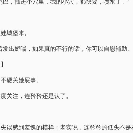
鸡巴，插进小穴里，我的小穴，都快要，喷水了。”
娃娃城堡来。
后发出娇喘，如果真的不行的话，你可以自慰辅助。
。】
硬不硬关她屁事。
过度关注，连矜矜还是认了。
的失误感到羞愧的模样；老实说，连矜矜的低头不是