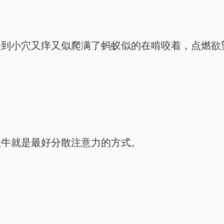
。
受到小穴又痒又似爬满了蚂蚁似的在啃咬着，点燃欲
社牛就是最好分散注意力的方式。