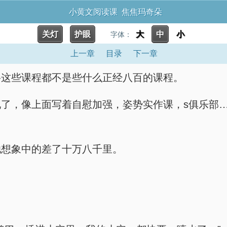
小黄文阅读课 焦焦玛奇朵
关灯
护眼
大
中
小
字体：
上一章
目录
下一章
料这些课程都不是些什么正经八百的课程。
了，像上面写着自慰加强，姿势实作课，s俱乐部…
她想象中的差了十万八千里。