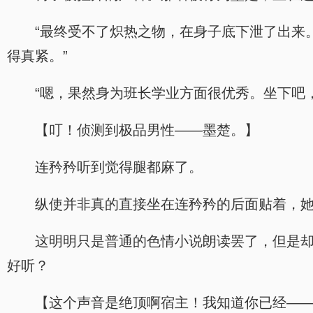
“最终受不了炽热之物，在身子底下泄了出来
得真紧。”
“嗯，果然身为班长学业方面很优秀。坐下吧
【叮！侦测到极品男性——墨楚。】
连矜矜听到觉得腿都麻了。
纵使并非真的直接坐在连矜矜的后面贴着，
这明明只是普通的色情小说朗读罢了，但是
好听？
【这个声音是绝顶啊宿主！我知道你已经—