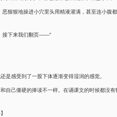
。恶狠狠地操进小穴里头用精液灌满，甚至连小腹
，接下来我们翻页——”
她还是感受到了一股下体逐渐变得湿润的感觉。
却和自己僵硬的捧读不一样。在诵课文的时候都没有
—】