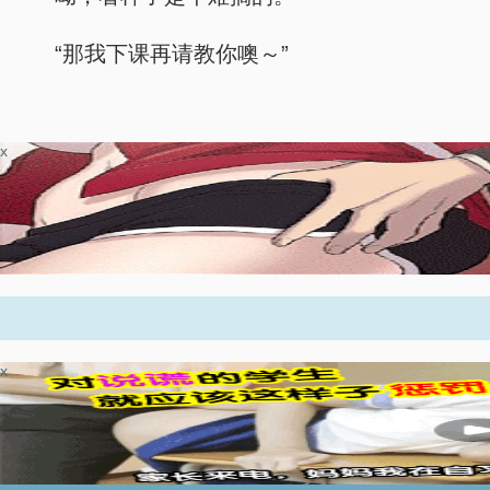
“那我下课再请教你噢～”
x
x