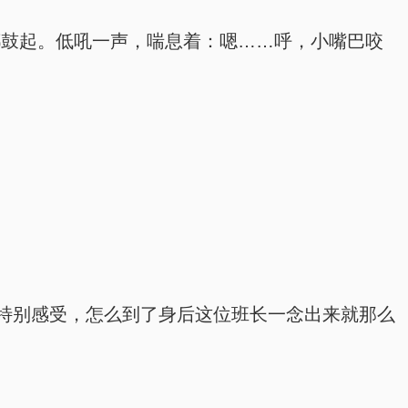
都鼓起。低吼一声，喘息着：嗯……呼，小嘴巴咬
特别感受，怎么到了身后这位班长一念出来就那么