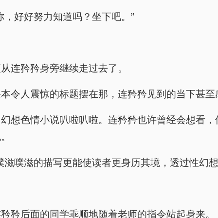
你，好好努力知道吗？坐下吧。”
便从连矜矜身旁继续走过去了。
课本令人震惊的标题摆在那，连矜矜见到的当下甚至
，幻想色情小说叭啦叭啦。连矜矜也许曾经会想看，
现。
噗滋噗滋的描写更能使读者更身历其境，透过性幻想
连矜矜后面的同学乖顺地随着老师的指令站起身来。