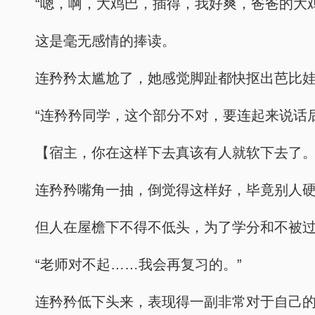
“嗯，啊，大鸡巴，插得，我好爽，爸爸的大
这是毫无感情的捧读。
连矜矜太尴尬了，她感觉脚趾都快抠出芭比
“连矜矜同学，这个部分不对，要连起来说话
【宿主，你在这样下去真该有人就软下去了
连矜矜嘴角一抽，倒觉得这样好，毕竟别人
但人在屋檐下不得不低头，为了学分和不被
“老师对不起……我会再复习的。”
连矜矜低下头来，表现得一副非常对于自己