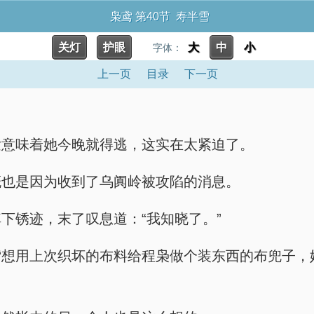
枭鸢 第40节 寿半雪
关灯
护眼
大
中
小
字体：
上一页
目录
下一页
发意味着她今晚就得逃，这实在太紧迫了。
概也是因为收到了乌阗岭被攻陷的消息。
下锈迹，末了叹息道：“我知晓了。”
鸢想用上次织坏的布料给程枭做个装东西的布兜子，