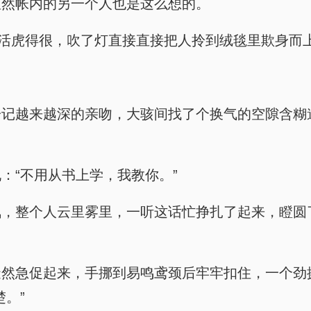
显然帐内的另一个人也是这么想的。
龙活虎得很，吹了灯直接直接把人拎到绒毯里欺身而上
记越来越深的亲吻，大骇间找了个换气的空隙含糊
：“不用从书上学，我教你。”
，整个人云里雾里，一听这话忙挣扎了起来，瞪圆
陡然急促起来，手挪到易鸣鸢颈后牢牢扣住，一个劲
。”