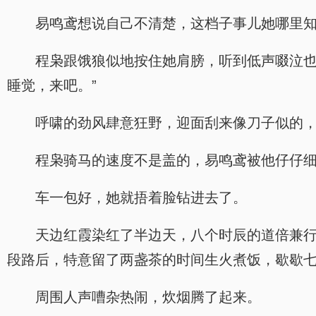
易鸣鸢想说自己不清楚，这档子事儿她哪里
程枭跟饿狼似地按住她肩膀，听到低声啜泣也
睡觉，来吧。”
呼啸的劲风肆意狂野，迎面刮来像刀子似的
程枭骑马的速度不是盖的，易鸣鸢被他仔仔
车一包好，她就捂着脸钻进去了。
天边红霞染红了半边天，八个时辰的道倍兼
段路后，特意留了两盏茶的时间生火煮饭，歇歇
周围人声嘈杂热闹，炊烟腾了起来。