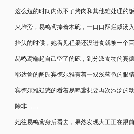
这么短的时间内做不了烤肉和其他难处理的
火堆旁，易鸣鸢捧着木碗，一口口酥烂咸汤
抬头的时候，她看见程枭还没进食就被一个百
易鸣鸢端起自己空了的碗，到分派食物的宾
耶达鲁的阏氏宾德尔雅有着一双浅蓝色的眼
宾德尔雅疑惑的看着易鸣鸢想要再次添汤的
除非……
她往易鸣鸢身后看去，果然发现大王正在跟