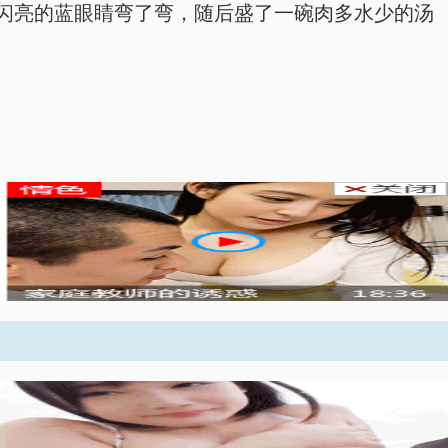
闪亮的蓝眼睛弯了弯，随后盛了一碗肉多水少的汤