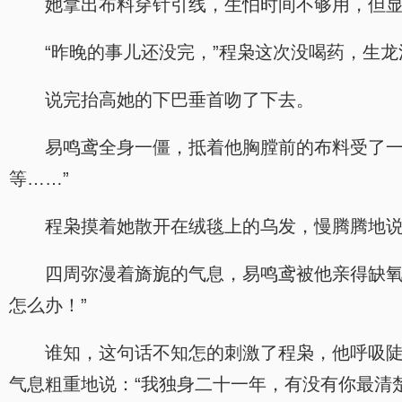
她拿出布料穿针引线，生怕时间不够用，但
“昨晚的事儿还没完，”程枭这次没喝药，生
说完抬高她的下巴垂首吻了下去。
易鸣鸢全身一僵，抵着他胸膛前的布料受了一
等……”
程枭摸着她散开在绒毯上的乌发，慢腾腾地说
四周弥漫着旖旎的气息，易鸣鸢被他亲得缺氧
怎么办！”
谁知，这句话不知怎的刺激了程枭，他呼吸
气息粗重地说：“我独身二十一年，有没有你最清楚