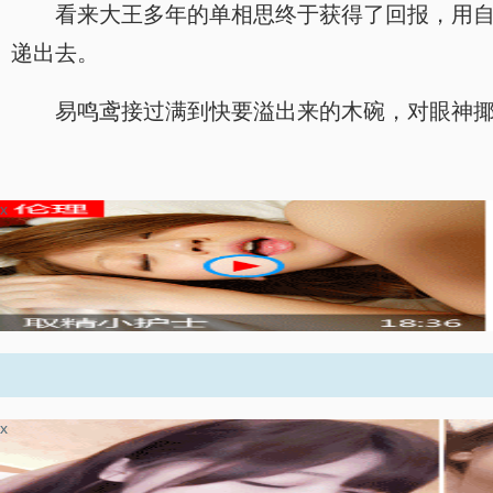
看来大王多年的单相思终于获得了回报，用
递出去。
易鸣鸢接过满到快要溢出来的木碗，对眼神
x
x