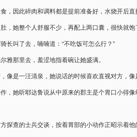
饭食，因此碎肉和调料都是提前准备好，水烧开后直
入肚，她整个人舒服不少，再配上两口囊，很快就饱
骑长叫了去，喃喃道：“不吃饭可怎么行？”
德尔雅那里去，羞涩地指着碗让她盛满。
睛，像是一汪清泉，她说话的时候喜欢直视对方，像
动作，她听耶达鲁说从中原来的郡主是个胃口小得像
前方探查的士兵交谈，按着胃部的小动作正昭示着他