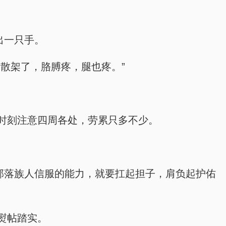
出一只手。
散架了，胳膊疼，腿也疼。”
时刻注意四周各处，劳累只多不少。
部落族人信服的能力，就要扛起担子，肩负起护佑
熨帖踏实。