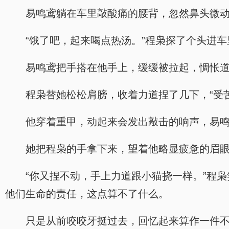
易鸣鸢躺在车里敲酸痛的腰背，忽然鼻头微
“饿了吧，起来喝点热汤。”程枭探了个头进
易鸣鸢把手搭在他手上，缓缓被拉起，惆怅道
程枭替她松松肩膀，收着力道捏了几下，“受
他穿着重甲，动起来会发出敲击的响声，易
她把程枭的手拿下来，望着他略显疲惫的眉眼
“你又捏不动，手上力道跟小猫挠一样。”程
他们生命的责任，这点算不了什么。
只是从前咬咬牙挺过去，回忆起来算作一件