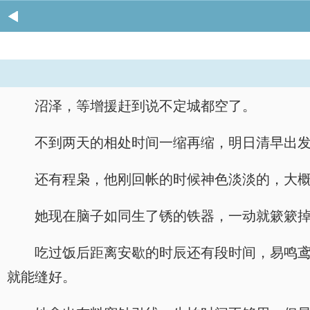
沼泽，等增援赶到说不定城都空了。
不到两天的相处时间一缩再缩，明日清早出
还有程枭，他刚回帐的时候神色淡淡的，大
她现在脑子如同生了锈的铁器，一动就簌簌掉
吃过饭后距离安歇的时辰还有段时间，易鸣
就能缝好。