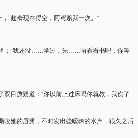
，“趁着现在得空，阿鸢赔我一次。”
道：“我还没……学过，先……唔看看书吧，你等
了双目质疑道：“你以前上过床吗你就教，我伤了
撕咬她的唇瓣，不时发出些暧昧的水声，很久之后