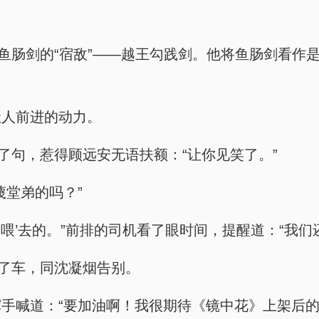
是鱼肠剑的“宿敌”——越王勾践剑。他将鱼肠剑看作
让人前进的动力。
了句，惹得顾远安无语扶额：“让你见笑了。”
蔑堂弟的吗？”
‘喂’去的。”前排的司机看了眼时间，提醒道：“我们
上了车，同沈凝烟告别。
手喊道：“要加油啊！我很期待《镜中花》上架后的