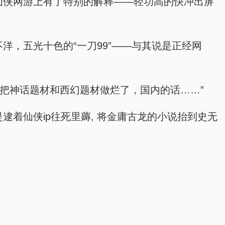
仙侠网游上有了特别的解释——轻功高的快冲出屏
洋，五光十色的“一刀99”——与其说是正经网
已经把神话题材和西幻题材做烂了，国内的话……”
逮着仙侠ip往死里薅, 将金庸古龙的小说抬到史无