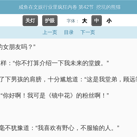
咸鱼在文娱行业里疯狂内卷 第42节 挖坑的熊猫
关灯
护眼
大
中
小
字体：
上一页
目录
下一页
的女朋友吗？”
样：“你不打算介绍一下我未来的堂嫂。”
了下男孩的肩膀，十分尴尬道：“这是我堂弟，顾远
“你好啊！我可是《镜中花》的粉丝啊！”
毫不犹豫道：“我喜欢有野心，不服输的人。”