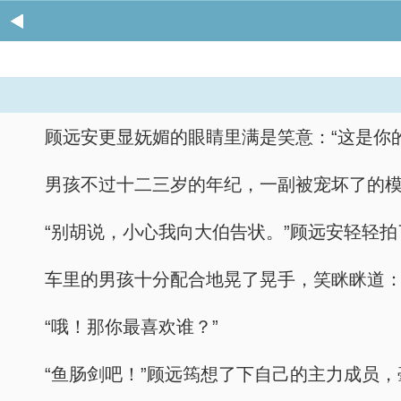
顾远安更显妩媚的眼睛里满是笑意：“这是你
男孩不过十二三岁的年纪，一副被宠坏了的模
“别胡说，小心我向大伯告状。”顾远安轻轻拍
车里的男孩十分配合地晃了晃手，笑眯眯道：
“哦！那你最喜欢谁？”
“鱼肠剑吧！”顾远筠想了下自己的主力成员，