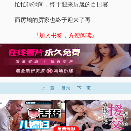
忙忙碌碌间，终于迎来厉晟的百日宴。
而厉鸠的厉家也终于迎来了再
『加入书签，方便阅读』
x
上一章
目录
下一页
x