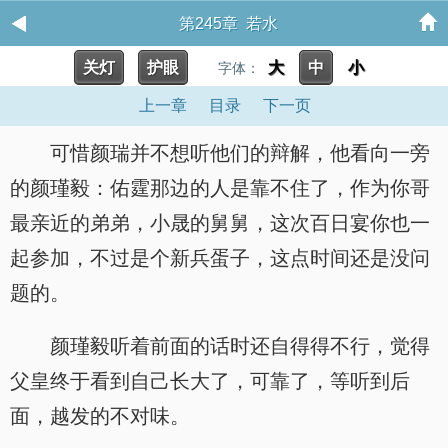
第245章 若水
关灯
护眼
大
中
小
字体：
上一章
目录
下一页
可惜颜瑞并不想听他们的辩解，他看向一旁
的颜瑾毅：佑霆那边的人是靠不住了，作为你哥
最亲近的弟弟，小晟的舅舅，这次百日宴你也一
起参加，不过是个新兵蛋子，这点时间还是没问
题的。
颜瑾毅听着前面的话时还自得得不行，觉得
父皇终于看到自己长大了，可靠了，等听到后
面，越发的不对味。