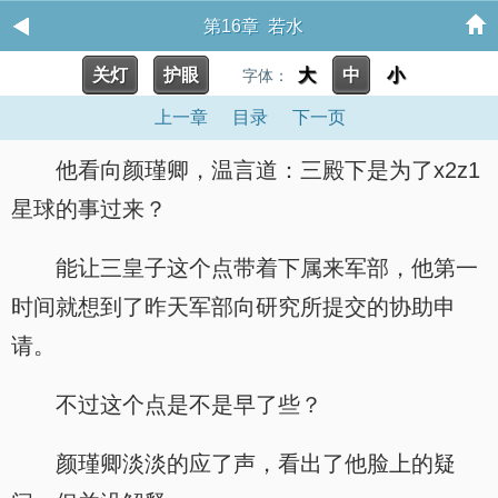
第16章 若水
关灯
护眼
大
中
小
字体：
上一章
目录
下一页
他看向颜瑾卿，温言道：三殿下是为了x2z1
星球的事过来？
能让三皇子这个点带着下属来军部，他第一
时间就想到了昨天军部向研究所提交的协助申
请。
不过这个点是不是早了些？
颜瑾卿淡淡的应了声，看出了他脸上的疑