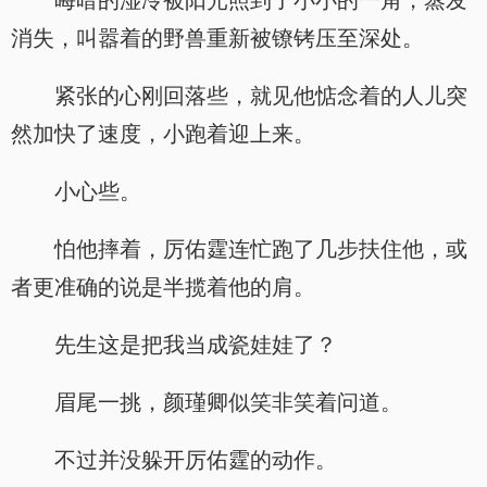
晦暗的湿冷被阳光照到了小小的一角，蒸发
消失，叫嚣着的野兽重新被镣铐压至深处。
紧张的心刚回落些，就见他惦念着的人儿突
然加快了速度，小跑着迎上来。
小心些。
怕他摔着，厉佑霆连忙跑了几步扶住他，或
者更准确的说是半揽着他的肩。
先生这是把我当成瓷娃娃了？
眉尾一挑，颜瑾卿似笑非笑着问道。
不过并没躲开厉佑霆的动作。