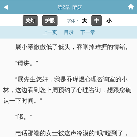
第2章 醉妖
关灯
护眼
大
中
小
字体：
上一页
目录
下一章
展小曦微微低了低头，吞咽掉难捱的情绪。
“请讲。”
“展先生您好，我是乔瑾煜心理咨询室的小
林，这边看到您上周预约了心理咨询，想跟您确
认一下时间。”
“哦。”
电话那端的女士被这声冷漠的“哦”噎到了，