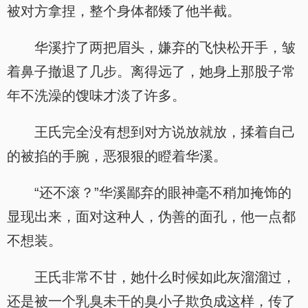
被对方拿捏，整个身体都矮了他半截。
华溪拧了两把眉头，嫌弃的飞快松开手，皱
着鼻子撤退了几步。离得远了，她身上那股子常
年不洗澡的馊味才淡了许多。
王氏完全没有想到对方说放就放，揉着自己
的被掐的手腕，恶狠狠的瞪着华溪。
“还不滚？”华溪鄙弃的眼神毫不稍加掩饰的
显现出来，面对这种人，伪善的面孔，他一点都
不想装。
王氏非常不甘，她什么时候如此灰溜溜过，
还是被一个乳臭未干的臭小子欺负成这样，传了