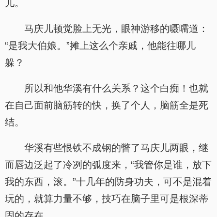
儿。
马庆儿顿觉脸上无光，眼神游移的嗫嚅道：
“是我大伯娘。”摊上这么个亲戚，他能往哪儿
躲？
所以和他华溪有什么关系？这个白痴！也就
在自己面前脑筋转的快，换了个人，脑筋全是死
结。
华溪有些恨铁不成钢的瞥了马庆儿两眼，继
而唇边泛起了冷冽的弧度来，“我管你是谁，放下
我的东西，滚。”十几年的防身功夫，可不是混着
玩的，就算力量不够，技巧在脑子里可是根深蒂
固的存在。