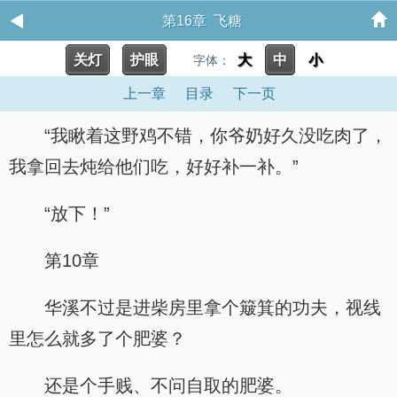
第16章 飞糖
关灯
护眼
大
中
小
字体：
上一章
目录
下一页
“我瞅着这野鸡不错，你爷奶好久没吃肉了，
我拿回去炖给他们吃，好好补一补。”
“放下！”
第10章
华溪不过是进柴房里拿个簸箕的功夫，视线
里怎么就多了个肥婆？
还是个手贱、不问自取的肥婆。