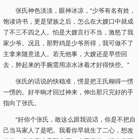
张氏神色淡淡，眼神冰凉，“少爷有名有姓，
饱读诗书，更是望族之后，怎么在大嫂口中就成
了不三不四之人。怕是大嫂言行不当，激怒了我
家少爷。况且，那野鸡是少爷所得，我可做不了
主拿来随意送人。若无他事，大嫂还是早些回
去，肿起来的手腕需用凉水冰着才好得快些。”
张氏的话说的快稳准，愣是把王氏糊得一愣
一愣的。好半晌才回过神来，伸出那只完好的手
指向了张氏。
“好你个张氏，敢这么跟我说话，你是不把自
己当马家人了是吧。我看你早就生了二心，想改