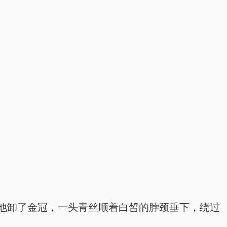
他卸了金冠，一头青丝顺着白皙的脖颈垂下，绕过