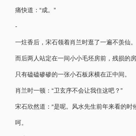
痛快道：“成。”
-
一炷香后，宋石领着肖兰时逛了一遍不羡仙
而后两人站定在一间小小毛坯房前，残损的
只有磕磕碜碜的一张小石板床横在正中间。
肖兰时一顿：“卫玄序不会让我住这吧？”
宋石欣然道：“是呢。风水先生前年来看的时
呵。