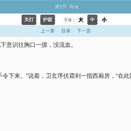
第5节 有绿
关灯
护眼
大
中
小
字体：
上一章
目录
下一页
他下意识往胸口一摸，没流血。
手令下来。”说着，卫玄序伏霜剑一指西厢房，“在此