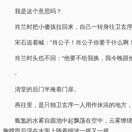
我是这个意思吗？
肖兰时把小傻孩拉回来，自己一转身往卫玄
宋石追着喊：“肖公子！肖公子你要干什么啊！
肖兰时头也不回：“他要不给我换，我今晚跟
-
清堂的后门半掩着门扉。
再往里，是只独卫玄序一人用作休浴的地方
氤氲的水雾自圆池中起飘荡在空中，云雾缭
胸膛而后浮在水面上随着细波一摇又一摇。