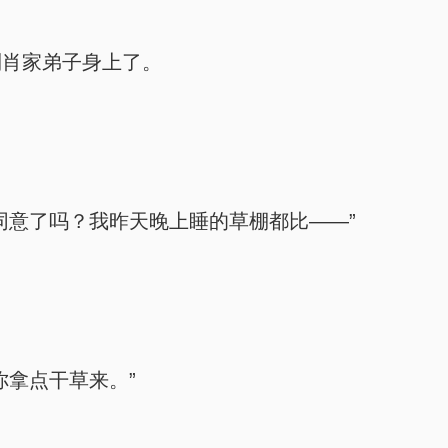
到肖家弟子身上了。
同意了吗？我昨天晚上睡的草棚都比——”
你拿点干草来。”