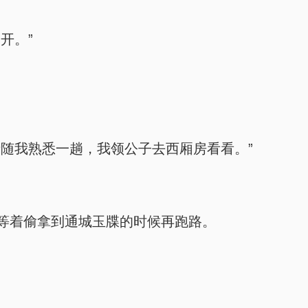
开。”
随我熟悉一趟，我领公子去西厢房看看。”
等着偷拿到通城玉牒的时候再跑路。