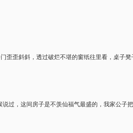
。
房门歪歪斜斜，透过破烂不堪的窗纸往里看，桌子凳
候说过，这间房子是不羡仙福气最盛的，我家公子把