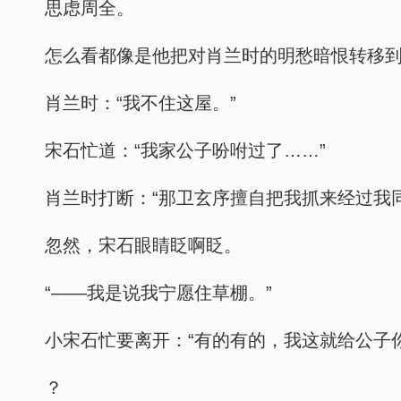
思虑周全。
怎么看都像是他把对肖兰时的明愁暗恨转移
肖兰时：“我不住这屋。”
宋石忙道：“我家公子吩咐过了……”
肖兰时打断：“那卫玄序擅自把我抓来经过我
忽然，宋石眼睛眨啊眨。
“——我是说我宁愿住草棚。”
小宋石忙要离开：“有的有的，我这就给公子
？