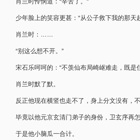
肖兰时怜悯道：“辛苦了。”
少年脸上的笑容更甚：“从公子救下我的那天
肖兰时：……
“别这么想不开。”
宋石乐呵呵的：“不羡仙布局崎岖难走，既是
肖兰时默了默。
反正他现在横竖也走不了，身上分文没有，
毕竟以他元京玄清门弟子的身份，卫玄序再
于是他小脑瓜一合计。