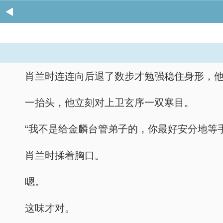
肖兰时连连向后退了数步才勉强稳住身形，
一抬头，他立刻对上卫玄序一双寒目。
“我不是给金麟台管弟子的，你最好安分地等
肖兰时揉着胸口。
嗯。
这味才对。