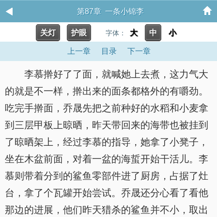
第87章 一条小锦李
关灯
护眼
大
中
小
字体：
上一章
目录
下一章
李慕擀好了了面，就喊她上去煮，这力气大
的就是不一样，擀出来的面条都格外的有嚼劲。
吃完手擀面，乔晟先把之前种好的水稻和小麦拿
到三层甲板上晾晒，昨天带回来的海带也被挂到
了晾晒架上，经过李慕的指导，她拿了小凳子，
坐在木盆前面，对着一盆的海蜇开始干活儿。李
慕则带着分到的鲨鱼零部件进了厨房，占据了灶
台，拿了个瓦罐开始尝试。乔晟还分心看了看他
那边的进展，他们昨天猎杀的鲨鱼并不小，取出