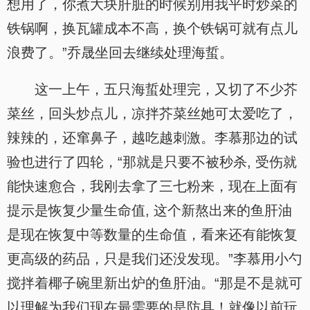
想用了，你煮大块肝脏的时候别用我平时炒菜的
铁锅啊，换瓦罐成本不高，换个铁锅可就有点儿
浪费了。”乔晟坐回去继续处理海蜇。
这一上午，五只海蜇处理完，又切了不少芥
菜丝，回头炒点儿，凉拌芥菜丝她可太爱吃了，
辣辣的，还窜鼻子，越吃越刺激。李慕那边的试
验也进行了四轮，“那就是只要不被秒杀, 受伤就
能快速愈合，我刚去拿了三七粉来，现在上面有
提示是恢复少量生命值, 这个新熬出来的鱼肝油
是现在恢复中等数量的生命值，看来还有能恢复
更高级的药品，只是我们还没发现。”李慕用小勺
搅拌着椰子碗里新出炉的鱼肝油。“那是不是就可
以理解为我们现在最需要的是防具！就像以前玩