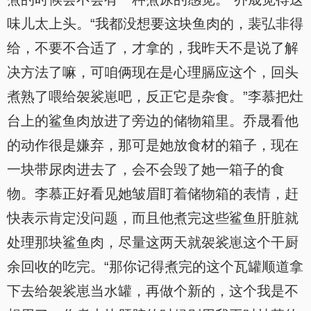
味儿太上头。“我都没想要这块鱼肉的，裴弘非得
给，不要不合适了，才拿的，我昨天不是说了解
决方法了嘛，可咱俩现在是心理膈应这个，回头
煮熟了喂给袈裟崽吧，反正它是杂食。”李慕把灶
台上的鲨鱼肉放进了旁边的储物箱里。乔晟看他
的动作很是嫌弃，那可是她放食材的箱子，现在
一块带尿肉进去了，会不会毁了她一箱子的食
物。李慕正好看见她皱眉盯着储物箱的表情，赶
快表示肯定没问题，而且他煮完这些鲨鱼肝脏就
处理那块鲨鱼肉，尽量这两天就袈裟崽这个干厨
余回收的吃完。“那你记得煮完的这个瓦罐顺道拿
下去给袈裟崽当水罐，再做个新的，这个我是不