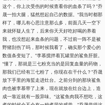
这个，你上次受伤的时候查看你的血条了吗？”乔
晟一拍大腿，猛然想起自己的数据。“我当时都那
样了，哪儿有心思注意那么多，前面几天一空下
来就怀疑人生了，后来你天天好吃好喝的养着
我，也没想起来血条的问题，不过前一阵不是被
野猪刮伤了吗，那时候我看了，确实那个爱心的
数值条变短了。”李慕搅拌着瓦罐里的鲨鱼肝脏。
“懂了，那就是三七粉充当的是回复血量的药物，
那我们已经有三七粉了，你现在在干什么？”乔晟
放下手里的海蜇走进灶台。之前分到的那块鲨鱼
肉也被李慕带了上来，现在就放在灶台边上，造
成一靠近就有一股异味。“这鲨鱼肉我不想吃，这
煮的时候会不会有一种煮尿的感觉。”乔晟觉得这